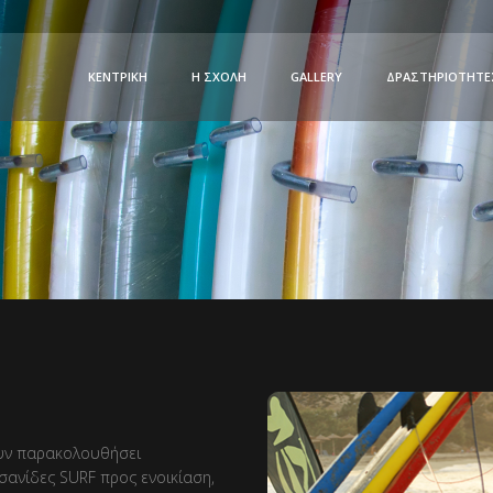
ΚΕΝΤΡΙΚΉ
Η ΣΧΟΛΉ
GALLERY
ΔΡΑΣΤΗΡΙΌΤΗΤΕ
χουν παρακολουθήσει
σανίδες SURF προς ενοικίαση,