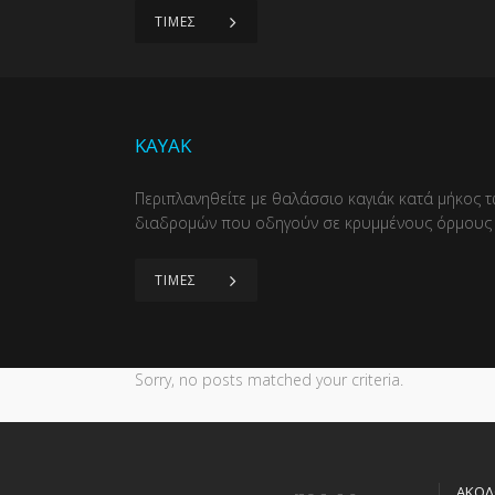
ΤΙΜΕΣ
KAYAK
Περιπλανηθείτε με θαλάσσιο καγιάκ κατά μήκος
διαδρομών που οδηγούν σε κρυμμένους όρμους 
ΤΙΜΕΣ
Sorry, no posts matched your criteria.
ΑΚΟΛ