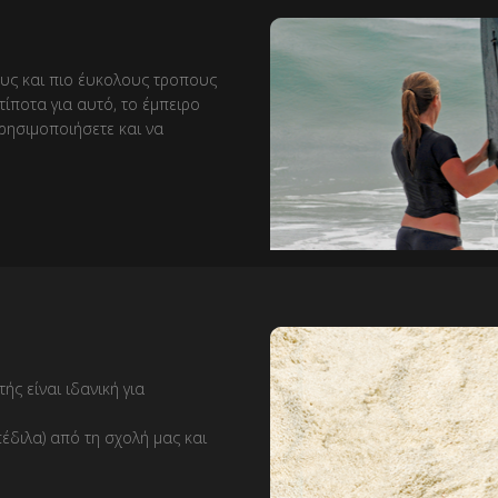
υς και πιο έυκολους τροπους
 τίποτα για αυτό, το έμπειρο
ρησιμοποιήσετε και να
ής είναι ιδανική για
έδιλα) από τη σχολή μας και