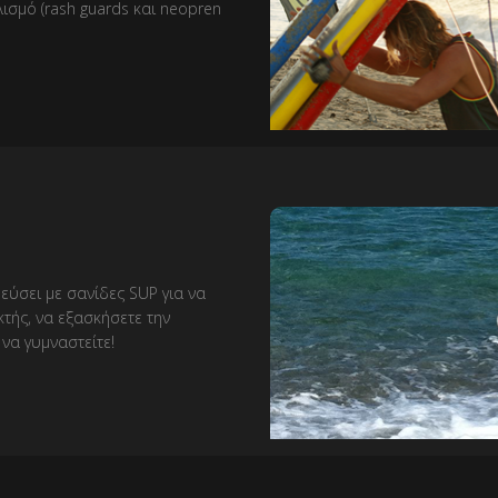
σμό (rash guards και neopren
θεύσει με σανίδες SUP για να
τής, να εξασκήσετε την
να γυμναστείτε!